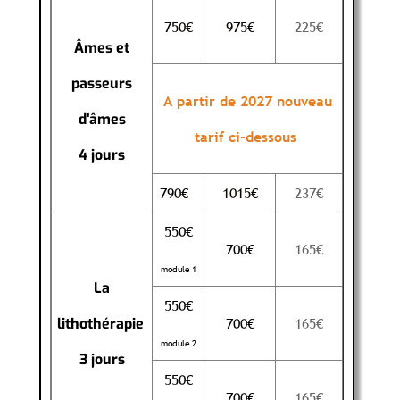
750€
975€
225€
Âmes et
passeurs
A partir de 2027 nouveau
d'âmes
tarif ci-dessous
4 jours
790€
1015€
237€
550€
700€
165€
module 1
La
550€
700€
165€
lit
hothérapie
module 2
3 jours
550€
700€
165€