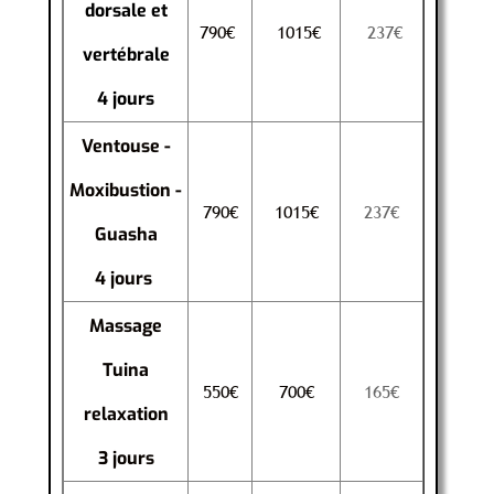
dorsale et
790€
1015€
237€
vertébrale
4 jours
Ventouse -
Moxibustion -
790€
1015€
237€
Guasha
4 jours
Massage
Tuina
550€
700€
165€
relaxation
3 jours