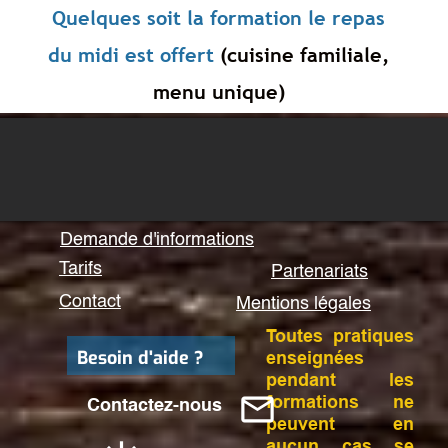
Quelques soit la formation le repas
du midi est offert
(cuisine familiale,
menu unique)
Demande
d'informations
T
arifs
Partenariats
Contact
Mentions légales
Toutes pratiques
Besoin d'aide ?
enseignées
pendant les
mail_outline
formations ne
Contactez-nous
peuvent en
aucun cas se