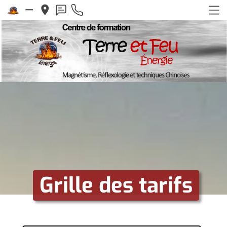
remove
place
Grille des tarifs